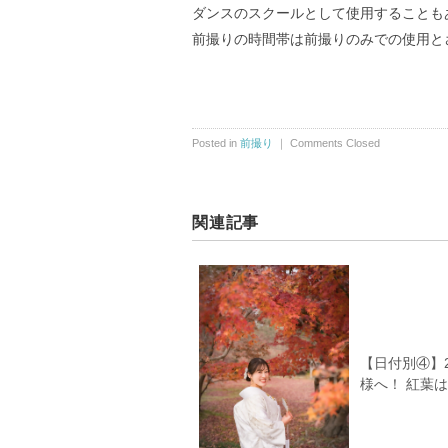
ダンスのスクールとして使用することも
前撮りの時間帯は前撮りのみでの使用と
Posted in
前撮り
｜
Comments Closed
関連記事
【日付別④】
様へ！ 紅葉