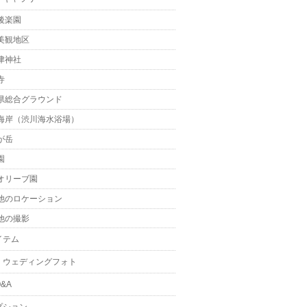
後楽園
美観地区
津神社
寺
県総合グラウンド
海岸（渋川海水浴場）
が岳
園
オリーブ園
他のロケーション
他の撮影
イテム
・ウェディングフォト
&A