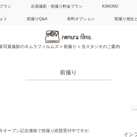
プラン
出張撮影・前撮り料金プラン
KIMONO
ォト
前撮りQ&A
有料オプション
前撮り他社
装写真撮影のネムラフィルムズ
>
前撮り
>
当スタジオのご案内
前撮り
今オープン記念価格で前撮り絶賛受付中ですが、
イン