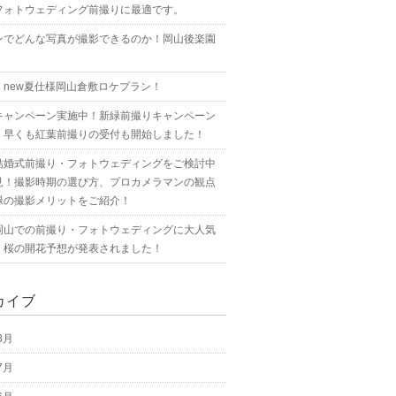
フォトウェディング前撮りに最適です。
ンでどんな写真が撮影できるのか！岡山後楽園
！new夏仕様岡山倉敷ロケプラン！
キャンペーン実施中！新緑前撮りキャンペーン
！早くも紅葉前撮りの受付も開始しました！
結婚式前撮り・フォトウェディングをご検討中
見！撮影時期の選び方、プロカメラマンの観点
緑の撮影メリットをご紹介！
岡山での前撮り・フォトウェディングに大人気
！桜の開花予想が発表されました！
カイブ
8月
7月