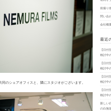
有料オ
前撮り
問い合
会社概
最近
【日付
検討中
【日付
検討中
【日付
検討中
様と３社共同のシェアオフィスと、隣にスタジオがございます。
【日付
検討中
新しい
の白無