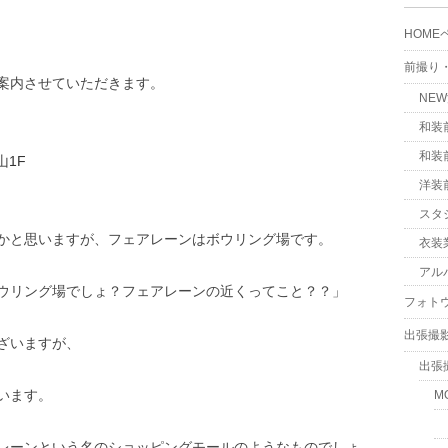
HOME
前撮り
案内させていただきます。
NE
和装
和装
山
1F
洋装
スタ
かと思いますが、フェアレーンはボウリング場です。
衣装
アル
ウリング場でしょ？フェアレーンの近くってこと？？」
フォト
出張撮
ざいますが、
出張
います。
M
レーンという名のショッピングモールのようなものでしょ