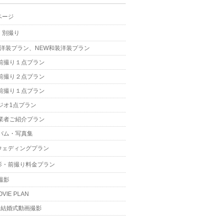
ページ
・別撮り
W洋装プラン、NEW和装洋装プラン
前撮り１点プラン
前撮り２点プラン
前撮り１点プラン
ジオ1点プラン
業者ご紹介プラン
バム・写真集
ウェディングプラン
影・前撮り料金プラン
撮影
OVIE PLAN
結婚式動画撮影