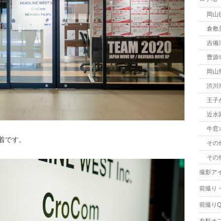
岡山
倉敷
吉備
曹源
岡山
渋川
王子
近水
牛窓
着です。
その
その
撮影ア
前撮り
前撮りQ