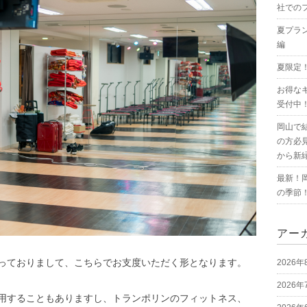
社での
夏プラ
編
夏限定
お得な
受付中
岡山で
の方必
から新
最新！
の季節
アー
っておりまして、こちらでお支度いただく形となります。
2026年
2026年
用することもありますし、トランポリンのフィットネス、