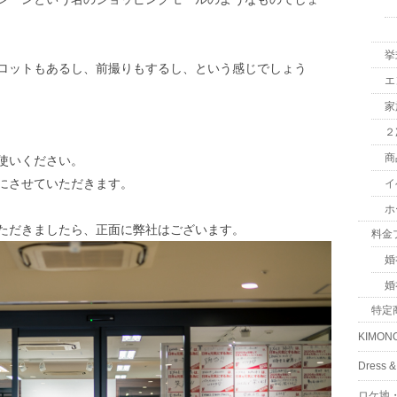
挙
ロットもあるし、前撮りもするし、という感じでしょう
エ
家
２
商
使いください。
にさせていただきます。
イ
ホ
ただきましたら、正面に弊社はございます。
料金
婚
婚
特定
KIMON
Dress
ロケ地