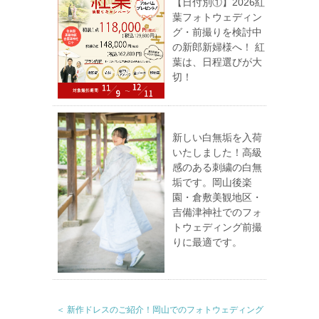
【日付別①】2026紅
葉フォトウェディン
グ・前撮りを検討中
の新郎新婦様へ！ 紅
葉は、日程選びが大
切！
新しい白無垢を入荷
いたしました！高級
感のある刺繍の白無
垢です。岡山後楽
園・倉敷美観地区・
吉備津神社でのフォ
トウェディング前撮
りに最適です。
＜ 新作ドレスのご紹介！岡山でのフォトウェディング