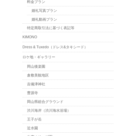
料金プラン
婚礼写真プラン
婚礼動画プラン
特定商取引法に基づく表記等
KIMONO
Dress & Tuxedo（ドレス&タキシード）
ロケ地・ギャラリー
岡山後楽園
倉敷美観地区
吉備津神社
曹源寺
岡山県総合グラウンド
渋川海岸（渋川海水浴場）
王子が岳
近水園