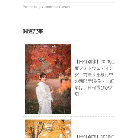
Posted in ｜
Comments Closed
関連記事
【日付別④】2026紅
葉フォトウェディン
グ・前撮りを検討中
の新郎新婦様へ！ 紅
葉は、日程選びが大
切！
【日付別③】2026紅