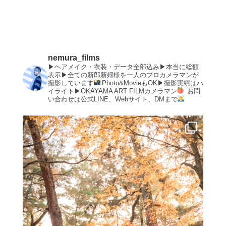
nemura_films
▶︎ヘアメイク・衣装・データ全部込み▶︎本当に総額
表示▶︎全ての新郎新婦様を一人のプロカメラマンが
撮影しています
Photo&MovieもOK▶︎撮影実績はハ
イライト▶︎OKAYAMA ART FILMカメラマン
お問
い合わせは公式LINE、Webサイト、DMまで