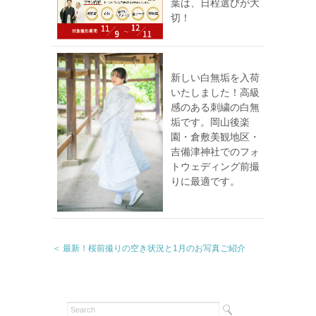
葉は、日程選びが大
切！
新しい白無垢を入荷
いたしました！高級
感のある刺繍の白無
垢です。岡山後楽
園・倉敷美観地区・
吉備津神社でのフォ
トウェディング前撮
りに最適です。
＜ 最新！桜前撮りの空き状況と1月のお写真ご紹介