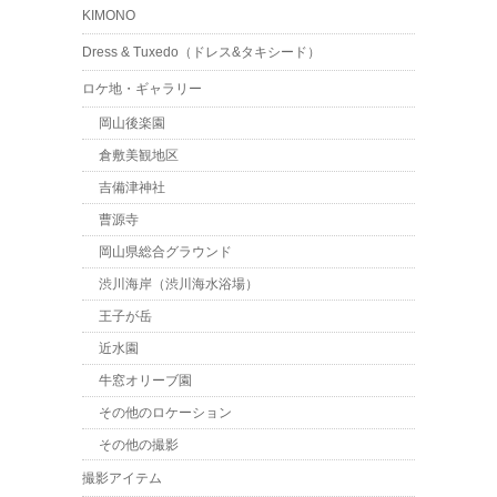
KIMONO
Dress & Tuxedo（ドレス&タキシード）
ロケ地・ギャラリー
岡山後楽園
倉敷美観地区
吉備津神社
曹源寺
岡山県総合グラウンド
渋川海岸（渋川海水浴場）
王子が岳
近水園
牛窓オリーブ園
その他のロケーション
その他の撮影
撮影アイテム