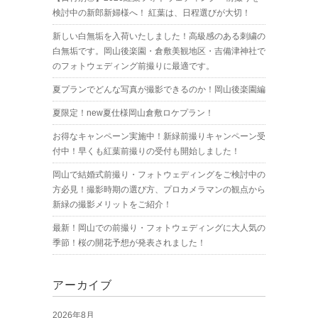
検討中の新郎新婦様へ！ 紅葉は、日程選びが大切！
新しい白無垢を入荷いたしました！高級感のある刺繍の
白無垢です。岡山後楽園・倉敷美観地区・吉備津神社で
のフォトウェディング前撮りに最適です。
夏プランでどんな写真が撮影できるのか！岡山後楽園編
夏限定！new夏仕様岡山倉敷ロケプラン！
お得なキャンペーン実施中！新緑前撮りキャンペーン受
付中！早くも紅葉前撮りの受付も開始しました！
岡山で結婚式前撮り・フォトウェディングをご検討中の
方必見！撮影時期の選び方、プロカメラマンの観点から
新緑の撮影メリットをご紹介！
最新！岡山での前撮り・フォトウェディングに大人気の
季節！桜の開花予想が発表されました！
アーカイブ
2026年8月