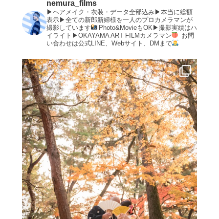
nemura_films
▶︎ヘアメイク・衣装・データ全部込み▶︎本当に総額
表示▶︎全ての新郎新婦様を一人のプロカメラマンが
撮影しています
Photo&MovieもOK▶︎撮影実績はハ
イライト▶︎OKAYAMA ART FILMカメラマン
お問
い合わせは公式LINE、Webサイト、DMまで