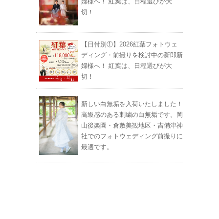
婦様へ！ 紅葉は、日程選びが大
切！
【日付別①】2026紅葉フォトウェ
ディング・前撮りを検討中の新郎新
婦様へ！ 紅葉は、日程選びが大
切！
新しい白無垢を入荷いたしました！
高級感のある刺繍の白無垢です。岡
山後楽園・倉敷美観地区・吉備津神
社でのフォトウェディング前撮りに
最適です。