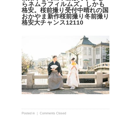
らネムラフィルムズ。しかも
格安。桜前撮り受付中晴れの国
おかやま新作桜前撮り冬前撮り
格安大チャンス12110
Posted in ｜
Comments Closed