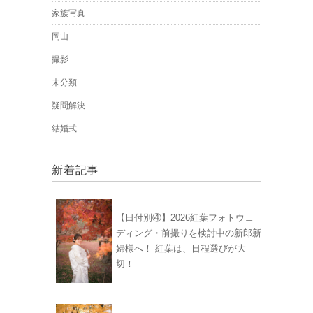
家族写真
岡山
撮影
未分類
疑問解決
結婚式
新着記事
【日付別④】2026紅葉フォトウェ
ディング・前撮りを検討中の新郎新
婦様へ！ 紅葉は、日程選びが大
切！