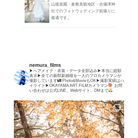
山後楽園・倉敷美観地区・吉備津神
社でのフォトウェディング前撮りに
最適です。
nemura_films
▶︎ヘアメイク・衣装・データ全部込み▶︎本当に総額
表示▶︎全ての新郎新婦様を一人のプロカメラマンが
撮影しています
Photo&MovieもOK▶︎撮影実績はハ
イライト▶︎OKAYAMA ART FILMカメラマン
お問
い合わせは公式LINE、Webサイト、DMまで