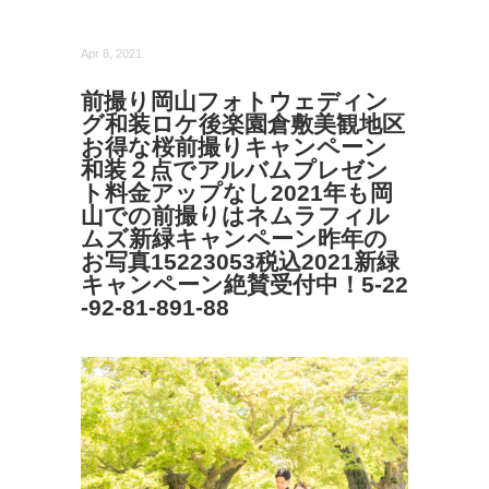
Apr 8, 2021
前撮り岡山フォトウェディン
グ和装ロケ後楽園倉敷美観地区
お得な桜前撮りキャンペーン
和装２点でアルバムプレゼン
ト料金アップなし2021年も岡
山での前撮りはネムラフィル
ムズ新緑キャンペーン昨年の
お写真15223053税込2021新緑
キャンペーン絶賛受付中！5-22
-92-81-891-88