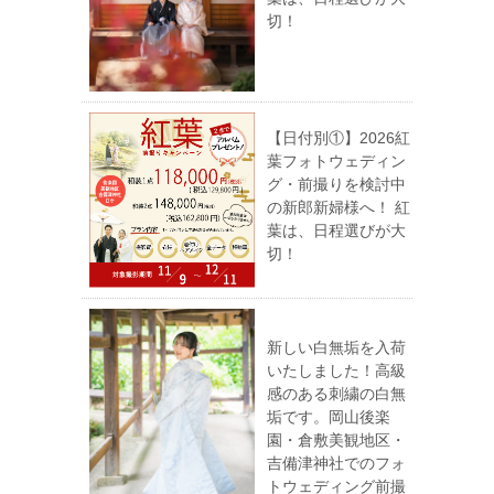
切！
【日付別①】2026紅
葉フォトウェディン
グ・前撮りを検討中
の新郎新婦様へ！ 紅
葉は、日程選びが大
切！
新しい白無垢を入荷
いたしました！高級
感のある刺繍の白無
垢です。岡山後楽
園・倉敷美観地区・
吉備津神社でのフォ
トウェディング前撮