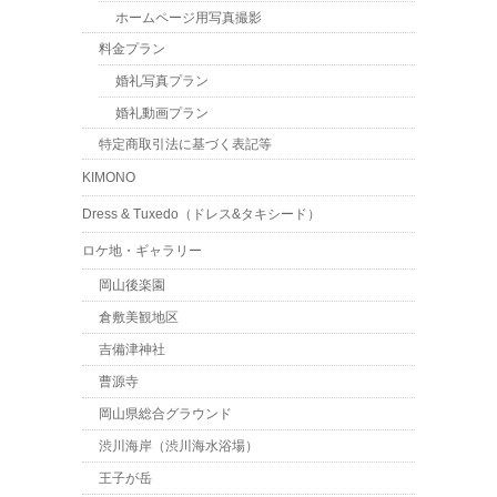
ホームページ用写真撮影
料金プラン
婚礼写真プラン
婚礼動画プラン
特定商取引法に基づく表記等
KIMONO
Dress & Tuxedo（ドレス&タキシード）
ロケ地・ギャラリー
岡山後楽園
倉敷美観地区
吉備津神社
曹源寺
岡山県総合グラウンド
渋川海岸（渋川海水浴場）
王子が岳