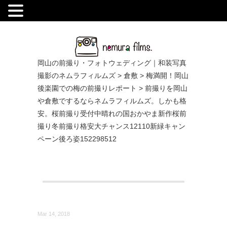
.
岡山の前撮り・フォトウェディング｜和装写真
撮影のネムラフィルムズ
>
倉敷
>
梅満開！岡山
後楽園での梅の前撮りレポート
>
前撮りを岡山
や倉敷でするならネムラフィルムズ。しかも格
安。桜前撮り受付中晴れの国おかやま新作桜前
撮り冬前撮り格安大チャンス12110新緑キャン
ペーン後ろ姿152298512
Mar 14, 2018