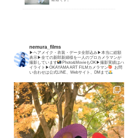
nemura_films
▶︎ヘアメイク・衣装・データ全部込み▶︎本当に総額
表示▶︎全ての新郎新婦様を一人のプロカメラマンが
撮影しています
Photo&MovieもOK▶︎撮影実績はハ
イライト▶︎OKAYAMA ART FILMカメラマン
お問
い合わせは公式LINE、Webサイト、DMまで