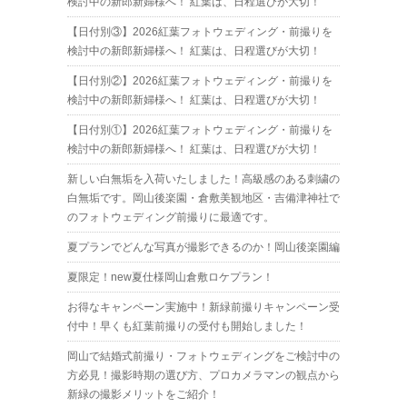
検討中の新郎新婦様へ！ 紅葉は、日程選びが大切！
【日付別③】2026紅葉フォトウェディング・前撮りを
検討中の新郎新婦様へ！ 紅葉は、日程選びが大切！
【日付別②】2026紅葉フォトウェディング・前撮りを
検討中の新郎新婦様へ！ 紅葉は、日程選びが大切！
【日付別①】2026紅葉フォトウェディング・前撮りを
検討中の新郎新婦様へ！ 紅葉は、日程選びが大切！
新しい白無垢を入荷いたしました！高級感のある刺繍の
白無垢です。岡山後楽園・倉敷美観地区・吉備津神社で
のフォトウェディング前撮りに最適です。
夏プランでどんな写真が撮影できるのか！岡山後楽園編
夏限定！new夏仕様岡山倉敷ロケプラン！
お得なキャンペーン実施中！新緑前撮りキャンペーン受
付中！早くも紅葉前撮りの受付も開始しました！
岡山で結婚式前撮り・フォトウェディングをご検討中の
方必見！撮影時期の選び方、プロカメラマンの観点から
新緑の撮影メリットをご紹介！