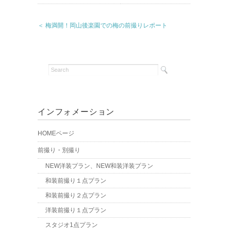
＜ 梅満開！岡山後楽園での梅の前撮りレポート
インフォメーション
HOMEページ
前撮り・別撮り
NEW洋装プラン、NEW和装洋装プラン
和装前撮り１点プラン
和装前撮り２点プラン
洋装前撮り１点プラン
スタジオ1点プラン