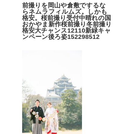
前撮りを岡山や倉敷でするな
らネムラフィルムズ。しかも
格安。桜前撮り受付中晴れの国
おかやま新作桜前撮り冬前撮り
格安大チャンス12110新緑キャ
ンペーン後ろ姿152298512