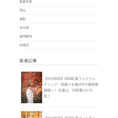
家族写真
岡山
撮影
未分類
疑問解決
結婚式
新着記事
【日付別④】2026紅葉フォトウェ
ディング・前撮りを検討中の新郎新
婦様へ！ 紅葉は、日程選びが大
切！