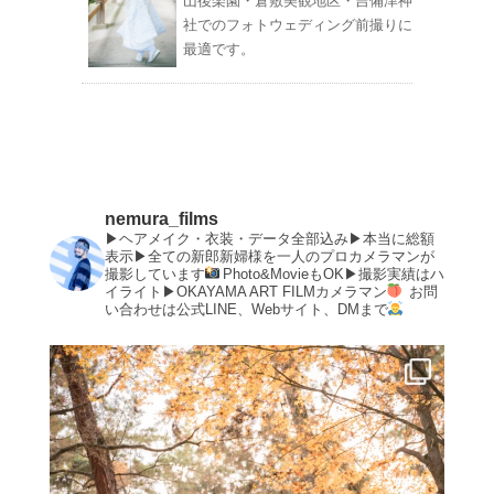
山後楽園・倉敷美観地区・吉備津神
社でのフォトウェディング前撮りに
最適です。
nemura_films
▶︎ヘアメイク・衣装・データ全部込み▶︎本当に総額
表示▶︎全ての新郎新婦様を一人のプロカメラマンが
撮影しています
Photo&MovieもOK▶︎撮影実績はハ
イライト▶︎OKAYAMA ART FILMカメラマン
お問
い合わせは公式LINE、Webサイト、DMまで