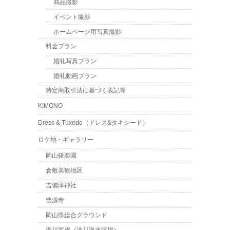
商品撮影
イベント撮影
ホームページ用写真撮影
料金プラン
婚礼写真プラン
婚礼動画プラン
特定商取引法に基づく表記等
KIMONO
Dress & Tuxedo（ドレス&タキシード）
ロケ地・ギャラリー
岡山後楽園
倉敷美観地区
吉備津神社
曹源寺
岡山県総合グラウンド