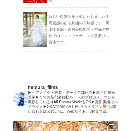
切！
新しい白無垢を入荷いたしました！
高級感のある刺繍の白無垢です。岡
山後楽園・倉敷美観地区・吉備津神
社でのフォトウェディング前撮りに
最適です。
nemura_films
▶︎ヘアメイク・衣装・データ全部込み▶︎本当に総額
表示▶︎全ての新郎新婦様を一人のプロカメラマンが
撮影しています
Photo&MovieもOK▶︎撮影実績はハ
イライト▶︎OKAYAMA ART FILMカメラマン
お問
い合わせは公式LINE、Webサイト、DMまで