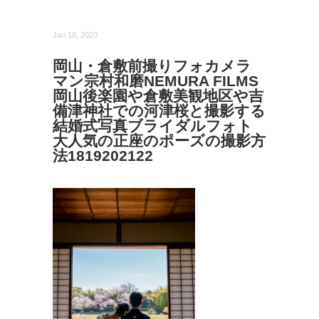
Jan 10, 2023
岡山・倉敷前撮りフォカメラ
マン宗村和磨NEMURA FILMS
岡山後楽園や倉敷美観地区や吉
備津神社での河津桜と撮影する
結婚式写真ブライダルフォト
大人気の正座のポーズの撮影方
法1819202122