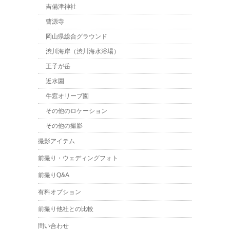
吉備津神社
曹源寺
岡山県総合グラウンド
渋川海岸（渋川海水浴場）
王子が岳
近水園
牛窓オリーブ園
その他のロケーション
その他の撮影
撮影アイテム
前撮り・ウェディングフォト
前撮りQ&A
有料オプション
前撮り他社との比較
問い合わせ