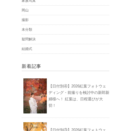
家族写真
岡山
撮影
未分類
疑問解決
結婚式
新着記事
【日付別④】2026紅葉フォトウェ
ディング・前撮りを検討中の新郎新
婦様へ！ 紅葉は、日程選びが大
切！
【日付別③】2026紅葉フォトウェ