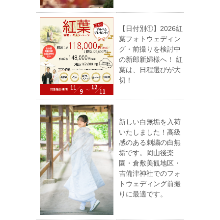
【日付別①】2026紅
葉フォトウェディン
グ・前撮りを検討中
の新郎新婦様へ！ 紅
葉は、日程選びが大
切！
新しい白無垢を入荷
いたしました！高級
感のある刺繍の白無
垢です。岡山後楽
園・倉敷美観地区・
吉備津神社でのフォ
トウェディング前撮
りに最適です。