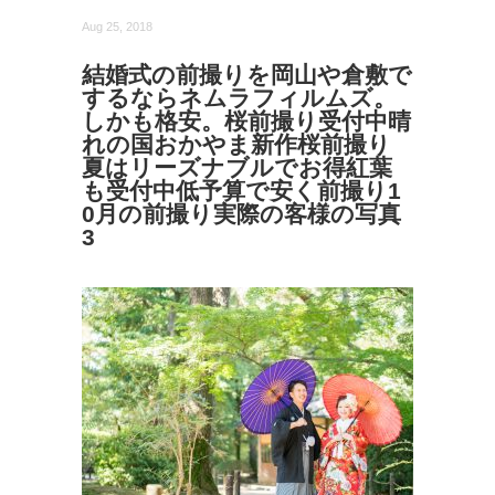
Aug 25, 2018
結婚式の前撮りを岡山や倉敷で
するならネムラフィルムズ。
しかも格安。桜前撮り受付中晴
れの国おかやま新作桜前撮り
夏はリーズナブルでお得紅葉
も受付中低予算で安く前撮り1
0月の前撮り実際の客様の写真
3