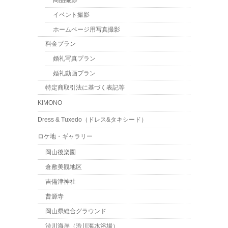
商品撮影
イベント撮影
ホームページ用写真撮影
料金プラン
婚礼写真プラン
婚礼動画プラン
特定商取引法に基づく表記等
KIMONO
Dress & Tuxedo（ドレス&タキシード）
ロケ地・ギャラリー
岡山後楽園
倉敷美観地区
吉備津神社
曹源寺
岡山県総合グラウンド
渋川海岸（渋川海水浴場）