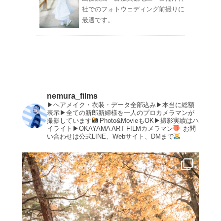
社でのフォトウェディング前撮りに
最適です。
nemura_films
▶︎ヘアメイク・衣装・データ全部込み▶︎本当に総額
表示▶︎全ての新郎新婦様を一人のプロカメラマンが
撮影しています
Photo&MovieもOK▶︎撮影実績はハ
イライト▶︎OKAYAMA ART FILMカメラマン
お問
い合わせは公式LINE、Webサイト、DMまで