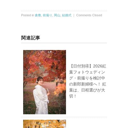
Posted in
倉敷
,
前撮り
,
岡山
,
結婚式
｜
Comments Closed
関連記事
【日付別④】2026紅
葉フォトウェディン
グ・前撮りを検討中
の新郎新婦様へ！ 紅
葉は、日程選びが大
切！