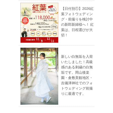
【日付別①】2026紅
葉フォトウェディン
グ・前撮りを検討中
の新郎新婦様へ！ 紅
葉は、日程選びが大
切！
新しい白無垢を入荷
いたしました！高級
感のある刺繍の白無
垢です。岡山後楽
園・倉敷美観地区・
吉備津神社でのフォ
トウェディング前撮
りに最適です。