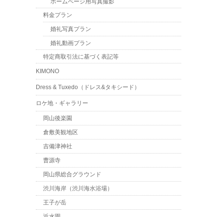
ホームページ用写真撮影
料金プラン
婚礼写真プラン
婚礼動画プラン
特定商取引法に基づく表記等
KIMONO
Dress & Tuxedo（ドレス&タキシード）
ロケ地・ギャラリー
岡山後楽園
倉敷美観地区
吉備津神社
曹源寺
岡山県総合グラウンド
渋川海岸（渋川海水浴場）
王子が岳
近水園