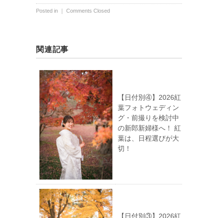
Posted in ｜
Comments Closed
関連記事
【日付別④】2026紅
葉フォトウェディン
グ・前撮りを検討中
の新郎新婦様へ！ 紅
葉は、日程選びが大
切！
【日付別③】2026紅