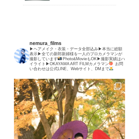
nemura_films
▶︎ヘアメイク・衣装・データ全部込み▶︎本当に総額
表示▶︎全ての新郎新婦様を一人のプロカメラマンが
撮影しています
Photo&MovieもOK▶︎撮影実績はハ
イライト▶︎OKAYAMA ART FILMカメラマン
お問
い合わせは公式LINE、Webサイト、DMまで