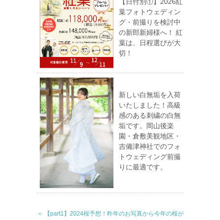
【日付別①】2026紅
葉フォトウェディン
グ・前撮りを検討中
の新郎新婦様へ！ 紅
葉は、日程選びが大
切！
新しい白無垢を入荷
いたしました！高級
感のある刺繍の白無
垢です。岡山後楽
園・倉敷美観地区・
吉備津神社でのフォ
トウェディング前撮
りに最適です。
＜ 【part1】2024桜予想！昨年のお写真から今年の桜が