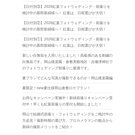
【日付別③】2026紅葉フォトウェディング・前撮りを
検討中の新郎新婦様へ！ 紅葉は、日程選びが大切！
【日付別②】2026紅葉フォトウェディング・前撮りを
検討中の新郎新婦様へ！ 紅葉は、日程選びが大切！
【日付別①】2026紅葉フォトウェディング・前撮りを
検討中の新郎新婦様へ！ 紅葉は、日程選びが大切！
新しい白無垢を入荷いたしました！高級感のある刺繍の
白無垢です。岡山後楽園・倉敷美観地区・吉備津神社で
のフォトウェディング前撮りに最適です。
夏プランでどんな写真が撮影できるのか！岡山後楽園編
夏限定！new夏仕様岡山倉敷ロケプラン！
お得なキャンペーン実施中！新緑前撮りキャンペーン受
付中！早くも紅葉前撮りの受付も開始しました！
岡山で結婚式前撮り・フォトウェディングをご検討中の
方必見！撮影時期の選び方、プロカメラマンの観点から
新緑の撮影メリットをご紹介！