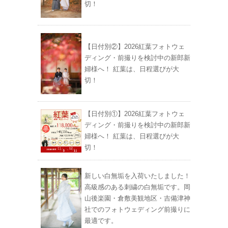
切！
【日付別②】2026紅葉フォトウェ
ディング・前撮りを検討中の新郎新
婦様へ！ 紅葉は、日程選びが大
切！
【日付別①】2026紅葉フォトウェ
ディング・前撮りを検討中の新郎新
婦様へ！ 紅葉は、日程選びが大
切！
新しい白無垢を入荷いたしました！
高級感のある刺繍の白無垢です。岡
山後楽園・倉敷美観地区・吉備津神
社でのフォトウェディング前撮りに
最適です。