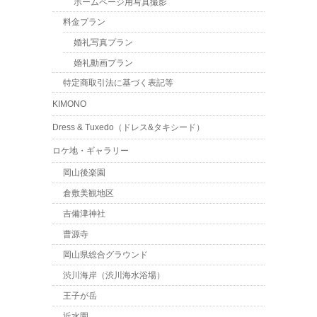
ホームページ用写真撮影
料金プラン
婚礼写真プラン
婚礼動画プラン
特定商取引法に基づく表記等
KIMONO
Dress & Tuxedo（ドレス&タキシード）
ロケ地・ギャラリー
岡山後楽園
倉敷美観地区
吉備津神社
曹源寺
岡山県総合グラウンド
渋川海岸（渋川海水浴場）
王子が岳
近水園