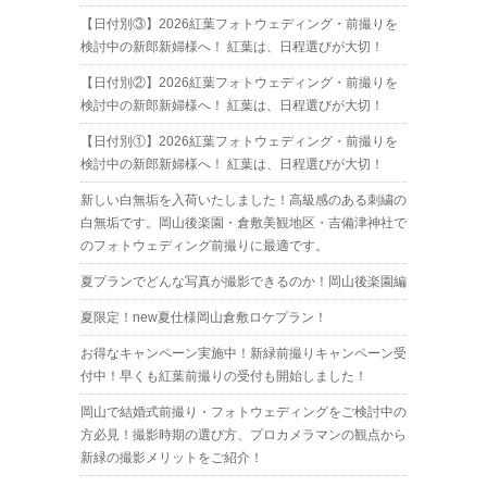
【日付別③】2026紅葉フォトウェディング・前撮りを
検討中の新郎新婦様へ！ 紅葉は、日程選びが大切！
【日付別②】2026紅葉フォトウェディング・前撮りを
検討中の新郎新婦様へ！ 紅葉は、日程選びが大切！
【日付別①】2026紅葉フォトウェディング・前撮りを
検討中の新郎新婦様へ！ 紅葉は、日程選びが大切！
新しい白無垢を入荷いたしました！高級感のある刺繍の
白無垢です。岡山後楽園・倉敷美観地区・吉備津神社で
のフォトウェディング前撮りに最適です。
夏プランでどんな写真が撮影できるのか！岡山後楽園編
夏限定！new夏仕様岡山倉敷ロケプラン！
お得なキャンペーン実施中！新緑前撮りキャンペーン受
付中！早くも紅葉前撮りの受付も開始しました！
岡山で結婚式前撮り・フォトウェディングをご検討中の
方必見！撮影時期の選び方、プロカメラマンの観点から
新緑の撮影メリットをご紹介！