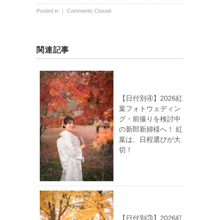
Posted in ｜
Comments Closed
関連記事
【日付別④】2026紅
葉フォトウェディン
グ・前撮りを検討中
の新郎新婦様へ！ 紅
葉は、日程選びが大
切！
【日付別③】2026紅