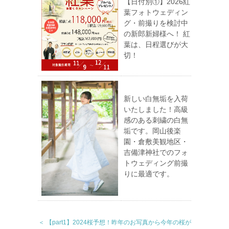
【日付別①】2026紅
葉フォトウェディン
グ・前撮りを検討中
の新郎新婦様へ！ 紅
葉は、日程選びが大
切！
新しい白無垢を入荷
いたしました！高級
感のある刺繍の白無
垢です。岡山後楽
園・倉敷美観地区・
吉備津神社でのフォ
トウェディング前撮
りに最適です。
＜ 【part1】2024桜予想！昨年のお写真から今年の桜が