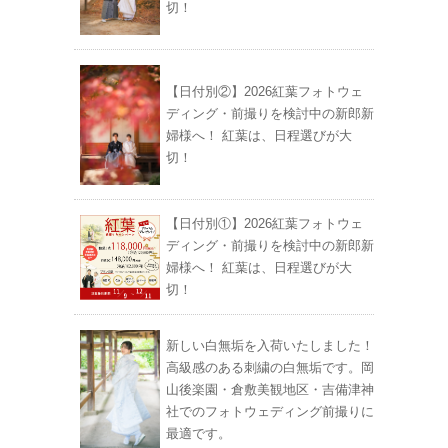
切！
【日付別②】2026紅葉フォトウェ
ディング・前撮りを検討中の新郎新
婦様へ！ 紅葉は、日程選びが大
切！
【日付別①】2026紅葉フォトウェ
ディング・前撮りを検討中の新郎新
婦様へ！ 紅葉は、日程選びが大
切！
新しい白無垢を入荷いたしました！
高級感のある刺繍の白無垢です。岡
山後楽園・倉敷美観地区・吉備津神
社でのフォトウェディング前撮りに
最適です。