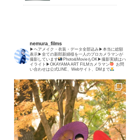
nemura_films
▶︎ヘアメイク・衣装・データ全部込み▶︎本当に総額
表示▶︎全ての新郎新婦様を一人のプロカメラマンが
撮影しています
Photo&MovieもOK▶︎撮影実績はハ
イライト▶︎OKAYAMA ART FILMカメラマン
お問
い合わせは公式LINE、Webサイト、DMまで