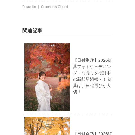
Posted in ｜
Comments Closed
関連記事
【日付別④】2026紅
葉フォトウェディン
グ・前撮りを検討中
の新郎新婦様へ！ 紅
葉は、日程選びが大
切！
【日付別③】2026紅