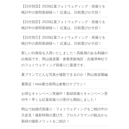
【日付別③】2026紅葉フォトウェディング・前撮りを
検討中の新郎新婦様へ！ 紅葉は、日程選びが大切！
【日付別②】2026紅葉フォトウェディング・前撮りを
検討中の新郎新婦様へ！ 紅葉は、日程選びが大切！
【日付別①】2026紅葉フォトウェディング・前撮りを
検討中の新郎新婦様へ！ 紅葉は、日程選びが大切！
新しい白無垢を入荷いたしました！高級感のある刺繍の
白無垢です。岡山後楽園・倉敷美観地区・吉備津神社で
のフォトウェディング前撮りに最適です。
夏プランでどんな写真が撮影できるのか！岡山後楽園編
夏限定！new夏仕様岡山倉敷ロケプラン！
お得なキャンペーン実施中！新緑前撮りキャンペーン受
付中！早くも紅葉前撮りの受付も開始しました！
岡山で結婚式前撮り・フォトウェディングをご検討中の
方必見！撮影時期の選び方、プロカメラマンの観点から
新緑の撮影メリットをご紹介！