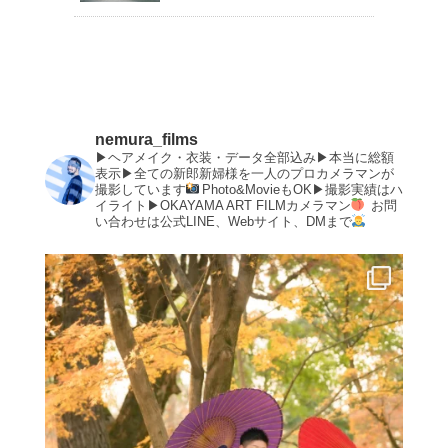
nemura_films
▶︎ヘアメイク・衣装・データ全部込み▶︎本当に総額
表示▶︎全ての新郎新婦様を一人のプロカメラマンが
撮影しています
Photo&MovieもOK▶︎撮影実績はハ
イライト▶︎OKAYAMA ART FILMカメラマン
お問
い合わせは公式LINE、Webサイト、DMまで