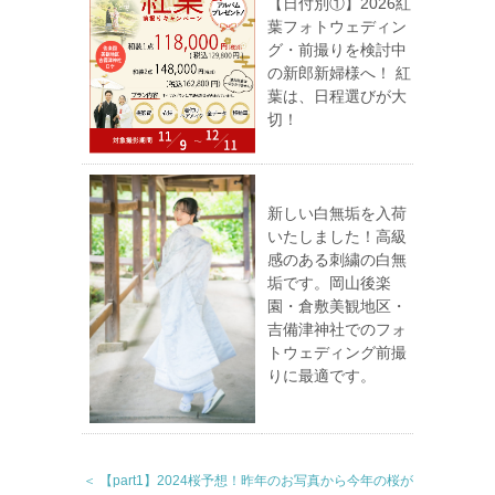
【日付別①】2026紅
葉フォトウェディン
グ・前撮りを検討中
の新郎新婦様へ！ 紅
葉は、日程選びが大
切！
新しい白無垢を入荷
いたしました！高級
感のある刺繍の白無
垢です。岡山後楽
園・倉敷美観地区・
吉備津神社でのフォ
トウェディング前撮
りに最適です。
＜ 【part1】2024桜予想！昨年のお写真から今年の桜が