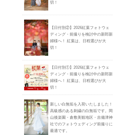
切！
【日付別②】2026紅葉フォトウェ
ディング・前撮りを検討中の新郎新
婦様へ！ 紅葉は、日程選びが大
切！
【日付別①】2026紅葉フォトウェ
ディング・前撮りを検討中の新郎新
婦様へ！ 紅葉は、日程選びが大
切！
新しい白無垢を入荷いたしました！
高級感のある刺繍の白無垢です。岡
山後楽園・倉敷美観地区・吉備津神
社でのフォトウェディング前撮りに
最適です。