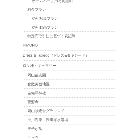
ホームページ用写真撮影
料金プラン
婚礼写真プラン
婚礼動画プラン
特定商取引法に基づく表記等
KIMONO
Dress & Tuxedo（ドレス&タキシード）
ロケ地・ギャラリー
岡山後楽園
倉敷美観地区
吉備津神社
曹源寺
岡山県総合グラウンド
渋川海岸（渋川海水浴場）
王子が岳
近水園