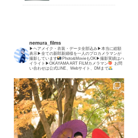
nemura_films
▶︎ヘアメイク・衣装・データ全部込み▶︎本当に総額
表示▶︎全ての新郎新婦様を一人のプロカメラマンが
撮影しています
Photo&MovieもOK▶︎撮影実績はハ
イライト▶︎OKAYAMA ART FILMカメラマン
お問
い合わせは公式LINE、Webサイト、DMまで