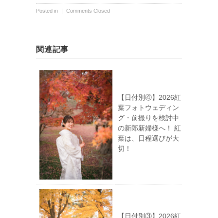
Posted in ｜
Comments Closed
関連記事
【日付別④】2026紅
葉フォトウェディン
グ・前撮りを検討中
の新郎新婦様へ！ 紅
葉は、日程選びが大
切！
【日付別③】2026紅