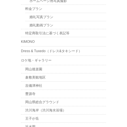
ホームページ用写真撮影
料金プラン
婚礼写真プラン
婚礼動画プラン
特定商取引法に基づく表記等
KIMONO
Dress & Tuxedo（ドレス&タキシード）
ロケ地・ギャラリー
岡山後楽園
倉敷美観地区
吉備津神社
曹源寺
岡山県総合グラウンド
渋川海岸（渋川海水浴場）
王子が岳
近水園