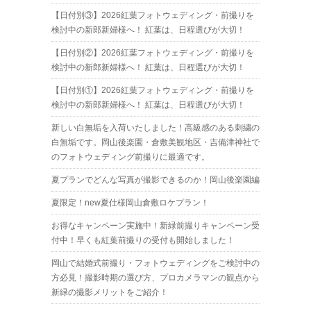
【日付別③】2026紅葉フォトウェディング・前撮りを
検討中の新郎新婦様へ！ 紅葉は、日程選びが大切！
【日付別②】2026紅葉フォトウェディング・前撮りを
検討中の新郎新婦様へ！ 紅葉は、日程選びが大切！
【日付別①】2026紅葉フォトウェディング・前撮りを
検討中の新郎新婦様へ！ 紅葉は、日程選びが大切！
新しい白無垢を入荷いたしました！高級感のある刺繍の
白無垢です。岡山後楽園・倉敷美観地区・吉備津神社で
のフォトウェディング前撮りに最適です。
夏プランでどんな写真が撮影できるのか！岡山後楽園編
夏限定！new夏仕様岡山倉敷ロケプラン！
お得なキャンペーン実施中！新緑前撮りキャンペーン受
付中！早くも紅葉前撮りの受付も開始しました！
岡山で結婚式前撮り・フォトウェディングをご検討中の
方必見！撮影時期の選び方、プロカメラマンの観点から
新緑の撮影メリットをご紹介！