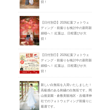
切！
【日付別②】2026紅葉フォトウェ
ディング・前撮りを検討中の新郎新
婦様へ！ 紅葉は、日程選びが大
切！
【日付別①】2026紅葉フォトウェ
ディング・前撮りを検討中の新郎新
婦様へ！ 紅葉は、日程選びが大
切！
新しい白無垢を入荷いたしました！
高級感のある刺繍の白無垢です。岡
山後楽園・倉敷美観地区・吉備津神
社でのフォトウェディング前撮りに
最適です。