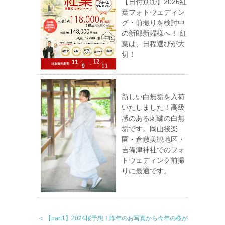
【日付別①】2026紅
葉フォトウェディン
グ・前撮りを検討中
の新郎新婦様へ！ 紅
葉は、日程選びが大
切！
新しい白無垢を入荷
いたしました！高級
感のある刺繍の白無
垢です。岡山後楽
園・倉敷美観地区・
吉備津神社でのフォ
トウェディング前撮
りに最適です。
＜ 【part1】2024桜予想！昨年のお写真から今年の桜が