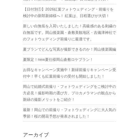
【日付別①】2026紅葉フォトウェディング・前撮りを
検討中の新郎新婦様へ！ 紅葉は、日程選びが大切！
新しい白無垢を入荷いたしました！高級感のある刺繍の
白無垢です。岡山後楽園・倉敷美観地区・吉備津神社で
のフォトウェディング前撮りに最適です。
夏プランでどんな写真が撮影できるのか！岡山後楽園編
夏限定！new夏仕様岡山倉敷ロケプラン！
お得なキャンペーン実施中！新緑前撮りキャンペーン受
付中！早くも紅葉前撮りの受付も開始しました！
岡山で結婚式前撮り・フォトウェディングをご検討中の
方必見！撮影時期の選び方、プロカメラマンの観点から
新緑の撮影メリットをご紹介！
最新！岡山での前撮り・フォトウェディングに大人気の
季節！桜の開花予想が発表されました！
アーカイブ