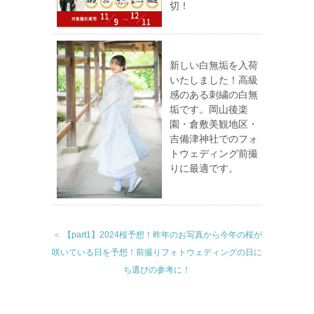
切！
新しい白無垢を入荷
いたしました！高級
感のある刺繍の白無
垢です。岡山後楽
園・倉敷美観地区・
吉備津神社でのフォ
トウェディング前撮
りに最適です。
＜ 【part1】2024桜予想！昨年のお写真から今年の桜が
咲いている日を予想！前撮りフォトウェディングの日に
ち選びの参考に！