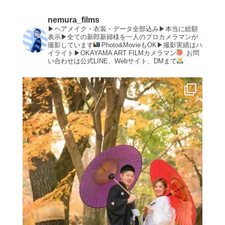
nemura_films
▶︎ヘアメイク・衣装・データ全部込み▶︎本当に総額
表示▶︎全ての新郎新婦様を一人のプロカメラマンが
撮影しています
Photo&MovieもOK▶︎撮影実績はハ
イライト▶︎OKAYAMA ART FILMカメラマン
お問
い合わせは公式LINE、Webサイト、DMまで