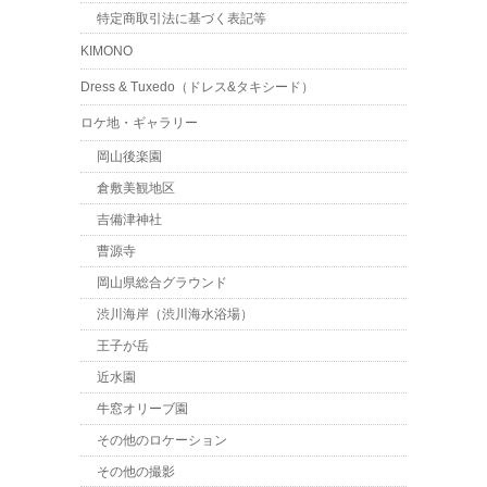
特定商取引法に基づく表記等
KIMONO
Dress & Tuxedo（ドレス&タキシード）
ロケ地・ギャラリー
岡山後楽園
倉敷美観地区
吉備津神社
曹源寺
岡山県総合グラウンド
渋川海岸（渋川海水浴場）
王子が岳
近水園
牛窓オリーブ園
その他のロケーション
その他の撮影