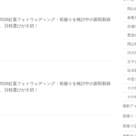
岡山
倉敷
2026紅葉フォトウェディング・前撮りを検討中の新郎新婦
は、日程選びが大切！
吉備
曹源
岡山
渋川
王子
近水
牛窓
2026紅葉フォトウェディング・前撮りを検討中の新郎新婦
その
は、日程選びが大切！
その
撮影ア
前撮り
前撮りQ