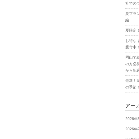
社での
夏プラ
編
夏限定
お得な
受付中
岡山で
の方必
から新
最新！
の季節
アー
2026年
2026年