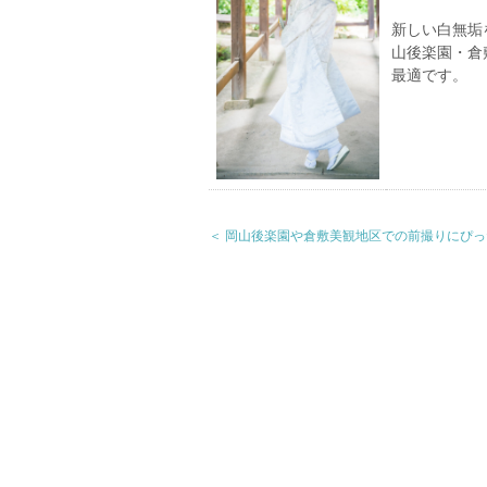
新しい白無垢
山後楽園・倉
最適です。
＜ 岡山後楽園や倉敷美観地区での前撮りにぴっ