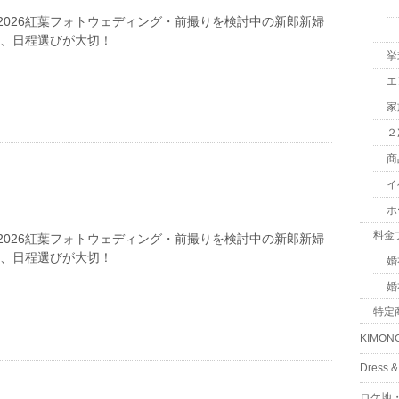
2026紅葉フォトウェディング・前撮りを検討中の新郎新婦
は、日程選びが大切！
挙
エ
家
２
商
イ
ホ
料金
2026紅葉フォトウェディング・前撮りを検討中の新郎新婦
は、日程選びが大切！
婚
婚
特定
KIMON
Dress
ロケ地