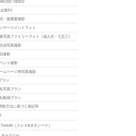
MUSIC VIDEO
企業PV
式・披露宴撮影
ンゲージメントフォト
族写真ファミリーフォト（成人式・七五三）
次会写真撮影
品撮影
ベント撮影
ームページ用写真撮影
プラン
礼写真プラン
礼動画プラン
商取引法に基づく表記等
O
 & Tuxedo（ドレス&タキシード）
・ギャラリー