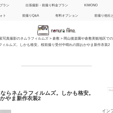
プラン
出張撮影・前撮り料金プラン
KIMONO
ォト
前撮りQ&A
有料オプション
前撮り他社
装写真撮影のネムラフィルムズ
>
倉敷
>
岡山後楽園や倉敷美観地区での
フィルムズ。しかも格安。桜前撮り受付中晴れの国おかやま新作衣装2
るならネムラフィルムズ。しかも格安。
かやま新作衣装2
イン