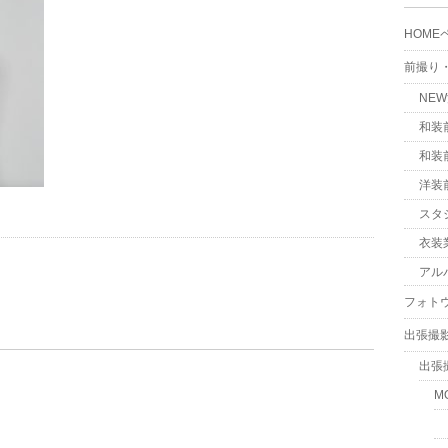
HOME
前撮り
NE
和装
和装
洋装
スタ
衣装
アル
フォト
出張撮
出張
M