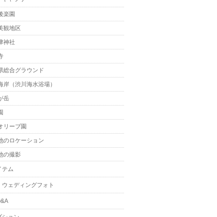
後楽園
美観地区
津神社
寺
県総合グラウンド
海岸（渋川海水浴場）
が岳
園
オリーブ園
他のロケーション
他の撮影
イテム
・ウェディングフォト
&A