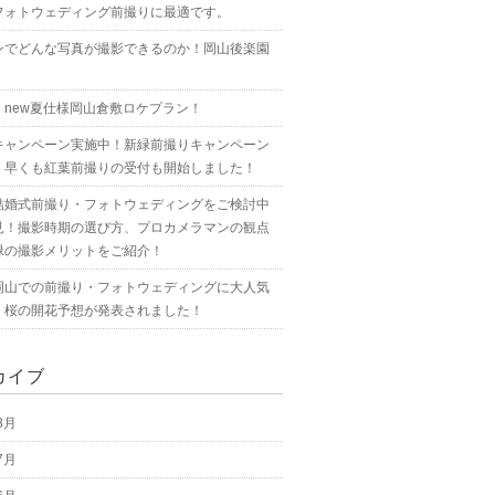
フォトウェディング前撮りに最適です。
ンでどんな写真が撮影できるのか！岡山後楽園
！new夏仕様岡山倉敷ロケプラン！
キャンペーン実施中！新緑前撮りキャンペーン
！早くも紅葉前撮りの受付も開始しました！
結婚式前撮り・フォトウェディングをご検討中
見！撮影時期の選び方、プロカメラマンの観点
緑の撮影メリットをご紹介！
岡山での前撮り・フォトウェディングに大人気
！桜の開花予想が発表されました！
カイブ
8月
7月