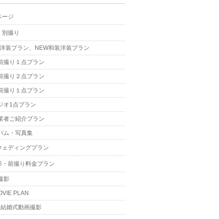
ページ
・別撮り
W洋装プラン、NEW和装洋装プラン
前撮り１点プラン
前撮り２点プラン
前撮り１点プラン
ジオ1点プラン
業者ご紹介プラン
バム・写真集
ウェディングプラン
影・前撮り料金プラン
撮影
OVIE PLAN
結婚式動画撮影