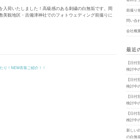
有料オ
を入荷いたしました！高級感のある刺繍の白無垢です。岡
前撮り
敷美観地区・吉備津神社でのフォトウェディング前撮りに
問い合
会社概
最近
【日付
たり！NEW衣装ご紹介！！
検討中
【日付
検討中
【日付
検討中
【日付
検討中
新しい
の白無