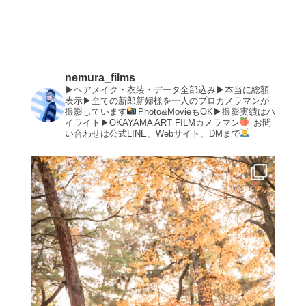
nemura_films
▶︎ヘアメイク・衣装・データ全部込み▶︎本当に総額
表示▶︎全ての新郎新婦様を一人のプロカメラマンが
撮影しています
Photo&MovieもOK▶︎撮影実績はハ
イライト▶︎OKAYAMA ART FILMカメラマン
お問
い合わせは公式LINE、Webサイト、DMまで