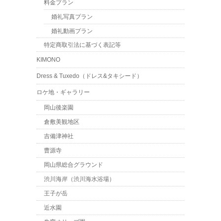
料金プラン
婚礼写真プラン
婚礼動画プラン
特定商取引法に基づく表記等
KIMONO
Dress & Tuxedo（ドレス&タキシード）
ロケ地・ギャラリー
岡山後楽園
倉敷美観地区
吉備津神社
曹源寺
岡山県総合グラウンド
渋川海岸（渋川海水浴場）
王子が岳
近水園