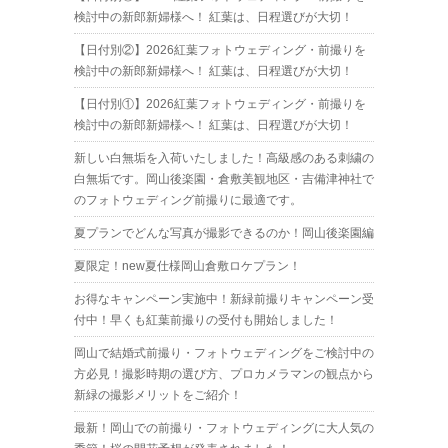
検討中の新郎新婦様へ！ 紅葉は、日程選びが大切！
【日付別②】2026紅葉フォトウェディング・前撮りを
検討中の新郎新婦様へ！ 紅葉は、日程選びが大切！
【日付別①】2026紅葉フォトウェディング・前撮りを
検討中の新郎新婦様へ！ 紅葉は、日程選びが大切！
新しい白無垢を入荷いたしました！高級感のある刺繍の
白無垢です。岡山後楽園・倉敷美観地区・吉備津神社で
のフォトウェディング前撮りに最適です。
夏プランでどんな写真が撮影できるのか！岡山後楽園編
夏限定！new夏仕様岡山倉敷ロケプラン！
お得なキャンペーン実施中！新緑前撮りキャンペーン受
付中！早くも紅葉前撮りの受付も開始しました！
岡山で結婚式前撮り・フォトウェディングをご検討中の
方必見！撮影時期の選び方、プロカメラマンの観点から
新緑の撮影メリットをご紹介！
最新！岡山での前撮り・フォトウェディングに大人気の