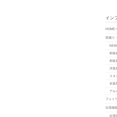
イン
HOME
前撮り
NE
和装
和装
洋装
スタ
衣装
アル
フォト
出張撮
出張