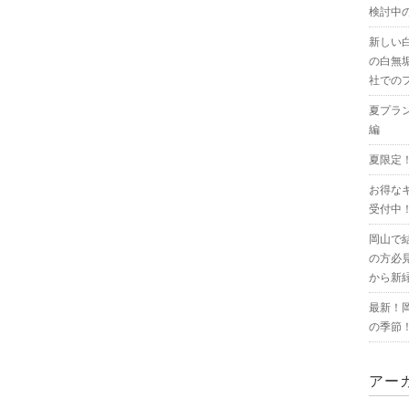
検討中
新しい
の白無
社での
夏プラ
編
夏限定
お得な
受付中
岡山で
の方必
から新
最新！
の季節
アー