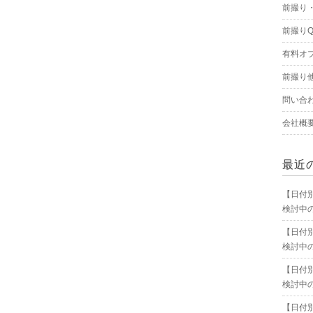
前撮り
前撮りQ
有料オ
前撮り
問い合
会社概
最近
【日付
検討中
【日付
検討中
【日付
検討中
【日付