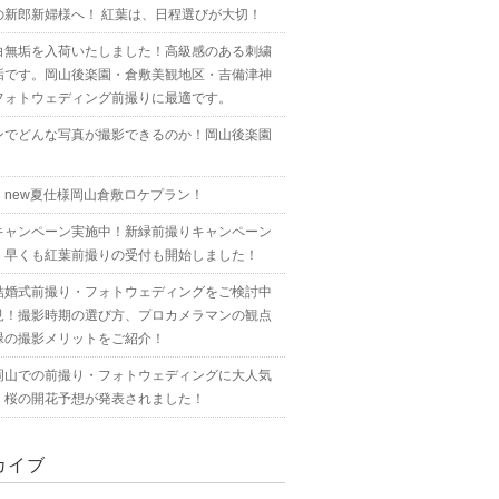
の新郎新婦様へ！ 紅葉は、日程選びが大切！
白無垢を入荷いたしました！高級感のある刺繍
垢です。岡山後楽園・倉敷美観地区・吉備津神
フォトウェディング前撮りに最適です。
ンでどんな写真が撮影できるのか！岡山後楽園
！new夏仕様岡山倉敷ロケプラン！
キャンペーン実施中！新緑前撮りキャンペーン
！早くも紅葉前撮りの受付も開始しました！
結婚式前撮り・フォトウェディングをご検討中
見！撮影時期の選び方、プロカメラマンの観点
緑の撮影メリットをご紹介！
岡山での前撮り・フォトウェディングに大人気
！桜の開花予想が発表されました！
カイブ