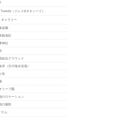
O
 & Tuxedo（ドレス&タキシード）
・ギャラリー
後楽園
美観地区
津神社
寺
県総合グラウンド
海岸（渋川海水浴場）
が岳
園
オリーブ園
他のロケーション
他の撮影
イテム