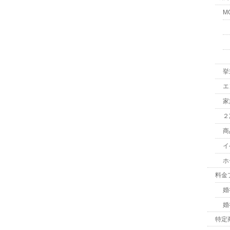
M
挙
エ
家
２
商
イ
ホ
料金
婚
婚
特定