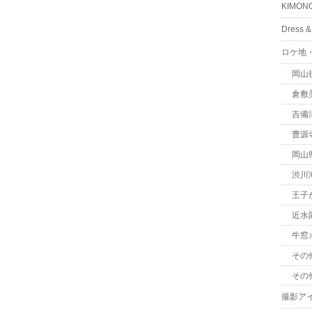
KIMON
Dress
ロケ地
岡山
倉敷
吉備
曹源
岡山
渋川
王子
近水
牛窓
その
その
撮影ア