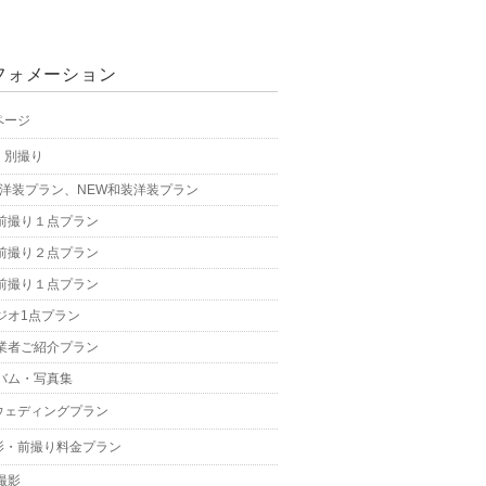
フォメーション
ページ
・別撮り
W洋装プラン、NEW和装洋装プラン
前撮り１点プラン
前撮り２点プラン
前撮り１点プラン
ジオ1点プラン
業者ご紹介プラン
バム・写真集
ウェディングプラン
影・前撮り料金プラン
撮影