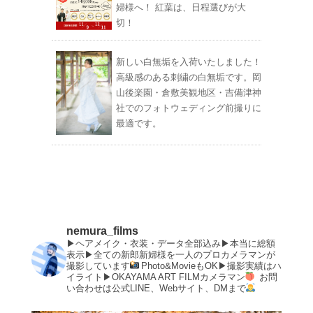
婦様へ！ 紅葉は、日程選びが大
切！
新しい白無垢を入荷いたしました！
高級感のある刺繍の白無垢です。岡
山後楽園・倉敷美観地区・吉備津神
社でのフォトウェディング前撮りに
最適です。
nemura_films
▶︎ヘアメイク・衣装・データ全部込み▶︎本当に総額
表示▶︎全ての新郎新婦様を一人のプロカメラマンが
撮影しています
Photo&MovieもOK▶︎撮影実績はハ
イライト▶︎OKAYAMA ART FILMカメラマン
お問
い合わせは公式LINE、Webサイト、DMまで