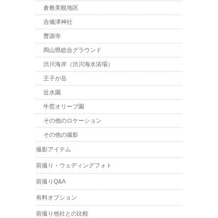
倉敷美観地区
吉備津神社
曹源寺
岡山県総合グラウンド
渋川海岸（渋川海水浴場）
王子が岳
近水園
牛窓オリーブ園
その他のロケーション
その他の撮影
撮影アイテム
前撮り・ウェディングフォト
前撮りQ&A
有料オプション
前撮り他社との比較