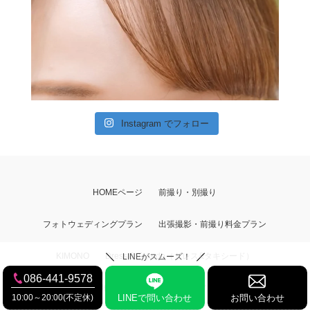
Instagram でフォロー
HOMEページ
前撮り・別撮り
フォトウェディングプラン
出張撮影・前撮り料金プラン
KIMONO
Dress & Tuxedo（ドレス&タキシード）
LINEがスムーズ！
086-441-9578
ロケ地・ギャラリー
撮影アイテム
10:00～20:00(不定休)
LINEで問い合わせ
お問い合わせ