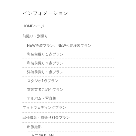
インフォメーション
HOMEページ
前撮り・別撮り
NEW洋装プラン、NEW和装洋装プラン
和装前撮り１点プラン
和装前撮り２点プラン
洋装前撮り１点プラン
スタジオ1点プラン
衣装業者ご紹介プラン
アルバム・写真集
フォトウェディングプラン
出張撮影・前撮り料金プラン
出張撮影
MOVIE PLAN