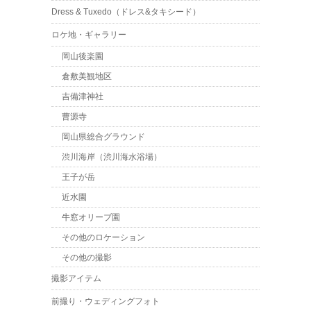
Dress & Tuxedo（ドレス&タキシード）
ロケ地・ギャラリー
岡山後楽園
倉敷美観地区
吉備津神社
曹源寺
岡山県総合グラウンド
渋川海岸（渋川海水浴場）
王子が岳
近水園
牛窓オリーブ園
その他のロケーション
その他の撮影
撮影アイテム
前撮り・ウェディングフォト