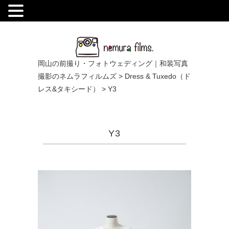
.
岡山の前撮り・フォトウェディング｜和装写真
撮影のネムラフィルムズ
>
Dress & Tuxedo（ド
レス&タキシード）
>
Y3
Y3