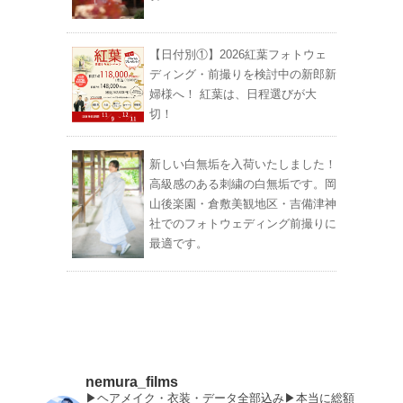
【日付別①】2026紅葉フォトウェ
ディング・前撮りを検討中の新郎新
婦様へ！ 紅葉は、日程選びが大
切！
新しい白無垢を入荷いたしました！
高級感のある刺繍の白無垢です。岡
山後楽園・倉敷美観地区・吉備津神
社でのフォトウェディング前撮りに
最適です。
nemura_films
▶︎ヘアメイク・衣装・データ全部込み▶︎本当に総額