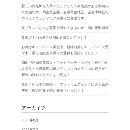
新しい白無垢を入荷いたしました！高級感のある刺繍の
白無垢です。岡山後楽園・倉敷美観地区・吉備津神社で
のフォトウェディング前撮りに最適です。
夏プランでどんな写真が撮影できるのか！岡山後楽園編
夏限定！new夏仕様岡山倉敷ロケプラン！
お得なキャンペーン実施中！新緑前撮りキャンペーン受
付中！早くも紅葉前撮りの受付も開始しました！
岡山で結婚式前撮り・フォトウェディングをご検討中の
方必見！撮影時期の選び方、プロカメラマンの観点から
新緑の撮影メリットをご紹介！
最新！岡山での前撮り・フォトウェディングに大人気の
季節！桜の開花予想が発表されました！
アーカイブ
2026年8月
2026年7月