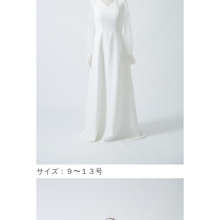
サイズ：９〜１３号