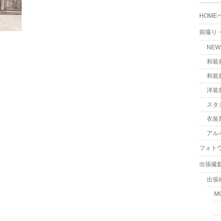
HOME
前撮り
NE
和装
和装
洋装
スタ
衣装
アル
フォト
出張撮
出張
M