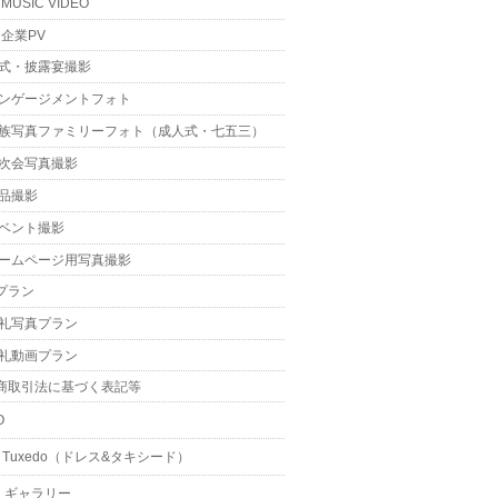
MUSIC VIDEO
企業PV
式・披露宴撮影
ンゲージメントフォト
族写真ファミリーフォト（成人式・七五三）
次会写真撮影
品撮影
ベント撮影
ームページ用写真撮影
プラン
礼写真プラン
礼動画プラン
商取引法に基づく表記等
O
 & Tuxedo（ドレス&タキシード）
・ギャラリー