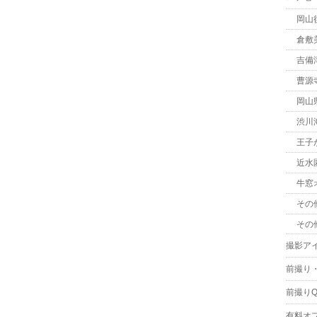
岡山
倉敷
吉備
曹源
岡山
渋川
王子
近水
牛窓
その
その
撮影ア
前撮り
前撮りQ
有料オ