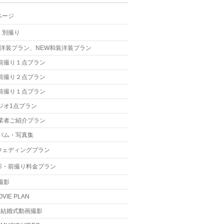
ページ
・別撮り
W洋装プラン、NEW和装洋装プラン
前撮り１点プラン
前撮り２点プラン
前撮り１点プラン
ジオ1点プラン
業者ご紹介プラン
バム・写真集
ウェディングプラン
影・前撮り料金プラン
撮影
OVIE PLAN
結婚式動画撮影