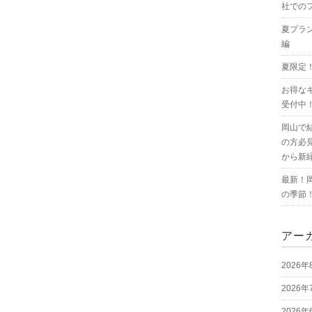
社での
夏プラ
編
夏限定
お得な
受付中
岡山で
の方必
から新
最新！
の季節
アー
2026年
2026年
2026年