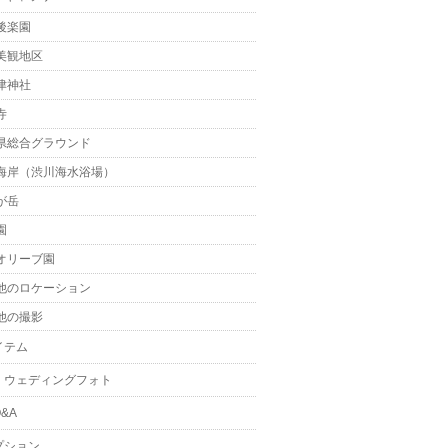
後楽園
美観地区
津神社
寺
県総合グラウンド
海岸（渋川海水浴場）
が岳
園
オリーブ園
他のロケーション
他の撮影
イテム
・ウェディングフォト
&A
プション