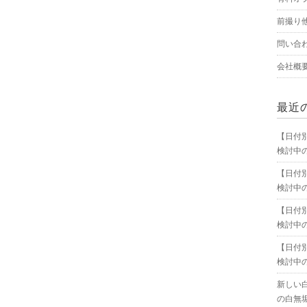
前撮り
問い合
会社概
最近
【日付
検討中
【日付
検討中
【日付
検討中
【日付
検討中
新しい
の白無