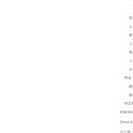
挙
エ
家
２
商
イ
ホ
料金
婚
婚
特定
KIMON
Dress
ロケ地