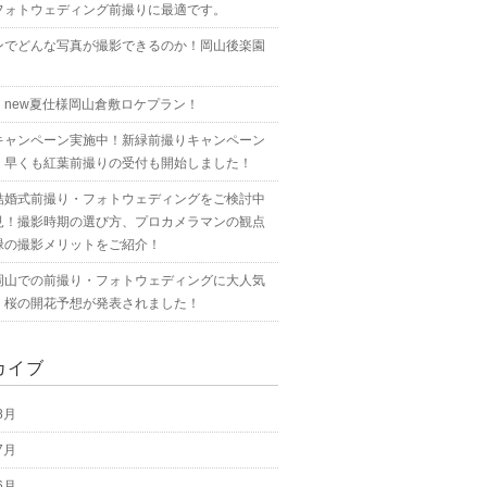
フォトウェディング前撮りに最適です。
ンでどんな写真が撮影できるのか！岡山後楽園
！new夏仕様岡山倉敷ロケプラン！
キャンペーン実施中！新緑前撮りキャンペーン
！早くも紅葉前撮りの受付も開始しました！
結婚式前撮り・フォトウェディングをご検討中
見！撮影時期の選び方、プロカメラマンの観点
緑の撮影メリットをご紹介！
岡山での前撮り・フォトウェディングに大人気
！桜の開花予想が発表されました！
カイブ
8月
7月
6月